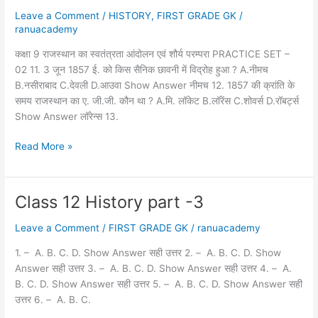
exam
Leave a Comment
/
HISTORY
,
FIRST GRADE GK
/
pdf
ranuacademy
(
1857
कक्षा 9 राजस्थान का स्वतंत्रता आंदोलन एवं शौर्य परम्परा PRACTICE SET –
की
02 11. 3 जून 1857 ई. को किस सैनिक छावनी में विद्रोह हुआ ? A.नीमच
क्रांति
B.नसीराबाद C.देवली D.आउवा Show Answer नीमच 12. 1857 की क्रांति के
)
समय राजस्थान का ए. जी.जी. कौन था ? A.मि. लॉकेट B.लॉरेंस C.शोवर्स D.रॉबर्ट्स
Show Answer लॉरेन्स 13.
कक्षा
Read More »
9
राजस्थान
का
Class 12 History part -3
स्वतंत्रता
आंदोलन
Leave a Comment
/
FIRST GRADE GK
/
ranuacademy
एवं
1. – A. B. C. D. Show Answer सही उत्तर 2. – A. B. C. D. Show
शौर्य
Answer सही उत्तर 3. – A. B. C. D. Show Answer सही उत्तर 4. – A.
परम्परा
B. C. D. Show Answer सही उत्तर 5. – A. B. C. D. Show Answer सही
–
उत्तर 6. – A. B. C.
भाग
2