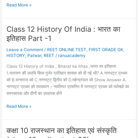
Class
Read More »
12
History
part
Class 12 History Of India : भारत का
-3
इतिहास Part -1
Leave a Comment
/
REET ONLINE TEST
,
FIRST GRADE GK
,
HISTORY
,
Patwar
,
REET
/
ranuacademy
Class 12 History of India , Bharat ka ithas ,भारत का इतिहास
1.नारायण की उपाधि किस गुर्जर प्रतिहार शासक को दी गई थी? A.नागभट्ट प्रथम
को B.वत्सराज को C.नागभट्ट द्वितीय को D.महेन्द्रपाल को Show Answer A.
नागभट्ट प्रथम को व्याख्यान – ग्वालियर प्रशस्ति में नागभट्ट प्रथम को मलेच्छो का
दमनकारक और दीनों का उध्दारक होने
Class
Read More »
12
History
Of
कक्षा 10 राजस्थान का इतिहास एवं संस्कृति
India