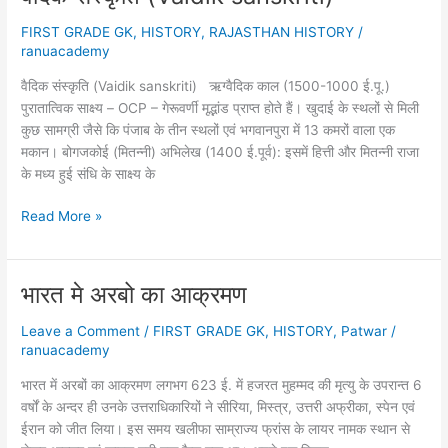
FIRST GRADE GK
,
HISTORY
,
RAJASTHAN HISTORY
/
ranuacademy
वैदिक संस्कृति (Vaidik sanskriti) ऋग्वैदिक काल (1500-1000 ई.पू.)
पुरातात्विक साक्ष्य – OCP – गेरूवर्णी मृद्भांड प्राप्त होते हैं। खुदाई के स्थलों से मिली
कुछ सामग्री जैसे कि पंजाब के तीन स्थलों एवं भगवानपुरा में 13 कमरों वाला एक
मकान। बोगजकोई (मितन्नी) अभिलेख (1400 ई.पूर्व): इसमें हित्ती और मितन्नी राजा
के मध्य हुई संधि के साक्ष्य के
वैदिक
Read More »
संस्कृति
(Vaidik
sanskriti)
भारत मे अरबो का आक्रमण
Leave a Comment
/
FIRST GRADE GK
,
HISTORY
,
Patwar
/
ranuacademy
भारत में अरबों का आक्रमण लगभग 623 ई. में हजरत मुहम्मद की मृत्यु के उपरान्त 6
वर्षों के अन्दर ही उनके उत्तराधिकारियों ने सीरिया, मिस्त्र, उत्तरी अफ्रीका, स्पेन एवं
ईरान को जीत लिया। इस समय खलीफा साम्राज्य फ्रांस के लायर नामक स्थान से