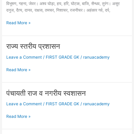
विभूषण, गहना, जेवर। अश्व घोड़ा, हय, हरि, घोटक, बाजि, सैन्धव, तुरंग। असुर
दनुज, दैत्य, दानव, राक्षस, तमचर, निशाचर, रजनीचर। अहंकार गर्व, दर्प,
पर्यायवाची
Read More »
शब्द
(हिंदी
व्याकरण)
राज्य स्तरीय प्रशासन
Leave a Comment
/
FIRST GRADE GK
/
ranuacademy
राज्य
Read More »
स्तरीय
प्रशासन
पंचायती राज व नगरीय स्वशासन
Leave a Comment
/
FIRST GRADE GK
/
ranuacademy
पंचायती
Read More »
राज
व