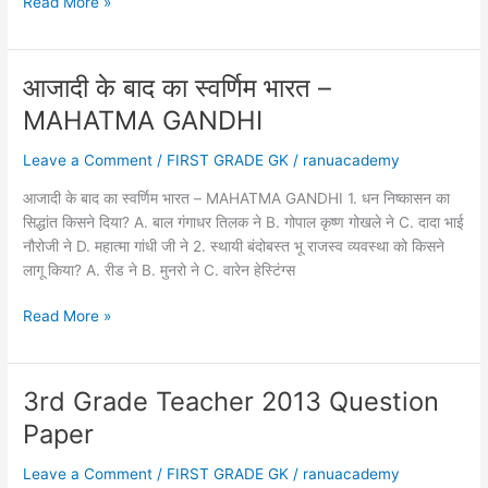
RPSC
Read More »
में
2ND
योगदान
GRADE
TEACHE
आजादी के बाद का स्वर्णिम भारत –
SOLVE
MAHATMA GANDHI
PAPER
GROUP
Leave a Comment
/
FIRST GRADE GK
/
ranuacademy
–
B
आजादी के बाद का स्वर्णिम भारत – MAHATMA GANDHI 1. धन निष्कासन का
वरिष्ठ
सिद्धांत किसने दिया? A. बाल गंगाधर तिलक ने B. गोपाल कृष्ण गोखले ने C. दादा भाई
अध्यापक
नौरोजी ने D. महात्मा गांधी जी ने 2. स्थायी बंदोबस्त भू राजस्व व्यवस्था को किसने
सामान्य
लागू किया? A. रीड ने B. मुनरो ने C. वारेन हेस्टिंग्स
ज्ञान
उत्तरकुंजी
आजादी
Read More »
ग्रुप
के
बी
बाद
का
3rd Grade Teacher 2013 Question
स्वर्णिम
Paper
भारत
–
Leave a Comment
/
FIRST GRADE GK
/
ranuacademy
MAHATMA