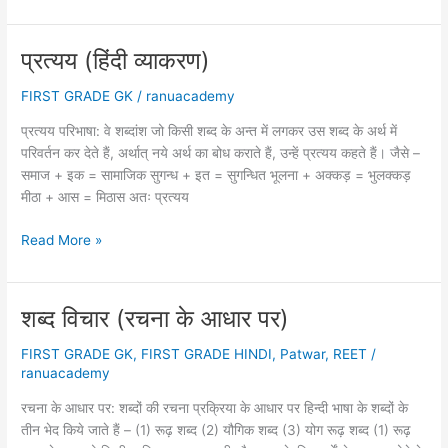
(हिंदी
व्याकरण)
प्रत्यय (हिंदी व्याकरण)
FIRST GRADE GK
/
ranuacademy
प्रत्यय परिभाषा: वे शब्दांश जो किसी शब्द के अन्त में लगकर उस शब्द के अर्थ में
परिवर्तन कर देते हैं, अर्थात् नये अर्थ का बोध कराते हैं, उन्हें प्रत्यय कहते हैं। जैसे –
समाज + इक = सामाजिक सुगन्ध + इत = सुगन्धित भूलना + अक्कड़ = भुलक्कड़
मीठा + आस = मिठास अतः प्रत्यय
प्रत्यय
Read More »
(हिंदी
व्याकरण)
शब्द विचार (रचना के आधार पर)
FIRST GRADE GK
,
FIRST GRADE HINDI
,
Patwar
,
REET
/
ranuacademy
रचना के आधार पर: शब्दों की रचना प्रक्रिया के आधार पर हिन्दी भाषा के शब्दों के
तीन भेद किये जाते हैं – (1) रूढ़ शब्द (2) यौगिक शब्द (3) योग रूढ़ शब्द (1) रूढ़