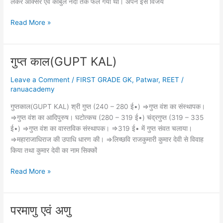
लेकर आक्सर एवं काबुल नदी तक फैल गया था। अपने इस विजय
भारत
Read More »
मे
अरबो
का
गुप्त काल(GUPT KAL)
आक्रमण
Leave a Comment
/
FIRST GRADE GK
,
Patwar
,
REET
/
ranuacademy
गुप्तकाल(GUPT KAL) श्री गुप्त (240 – 280 ई•) ⇒गुप्त वंश का संस्थापक।
⇒गुप्त वंश का आदिपुरुष। घटोत्कच (280 – 319 ई•) चंद्रगुप्त (319 – 335
ई•) ⇒गुप्त वंश का वास्तविक संस्थापक। ⇒319 ई• में गुप्त संवत चलाया।
⇒महाराजाधिराज की उपाधि धारण की। ⇒लिच्छवि राजकुमारी कुमार देवी से विवाह
किया तथा कुमार देवी का नाम सिक्कों
गुप्त
Read More »
काल(GUPT
KAL)
परमाणु एवं अणु