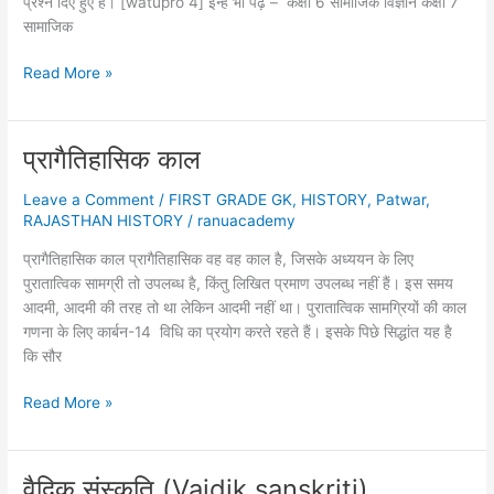
प्रश्न दिए हुए हैं। [watupro 4] इन्हें भी पढ़े – कक्षा 6 सामाजिक विज्ञान कक्षा 7
सामाजिक
कक्षा
Read More »
10
राजस्थान
का
प्रागैतिहासिक काल
इतिहास
एवं
Leave a Comment
/
FIRST GRADE GK
,
HISTORY
,
Patwar
,
संस्कृति
RAJASTHAN HISTORY
/
ranuacademy
(class
प्रागैतिहासिक काल प्रागैतिहासिक वह वह काल है, जिसके अध्ययन के लिए
10
पुरातात्विक सामग्री तो उपलब्ध है, किंतु लिखित प्रमाण उपलब्ध नहीं हैं। इस समय
online
आदमी, आदमी की तरह तो था लेकिन आदमी नहीं था। पुरातात्विक सामग्रियों की काल
test
गणना के लिए कार्बन-14 विधि का प्रयोग करते रहते हैं। इसके पिछे सिद्धांत यह है
02)
कि सौर
प्रागैतिहासिक
Read More »
काल
वैदिक संस्कृति (Vaidik sanskriti)