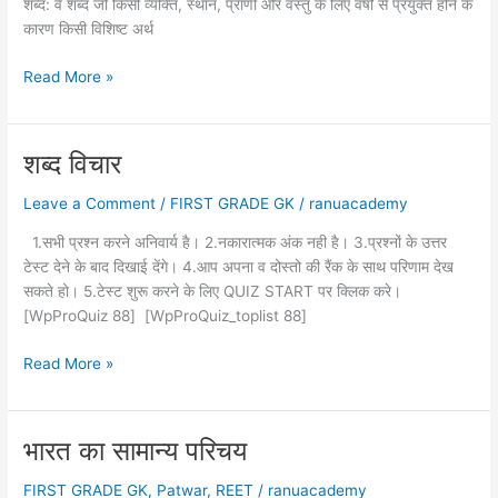
शब्द: वे शब्द जो किसी व्यक्ति, स्थान, प्राणी और वस्तु के लिए वर्षों से प्रयुक्त होने के
कारण किसी विशिष्ट अर्थ
शब्द
Read More »
विचार
(रचना
के
शब्द विचार
आधार
पर)
Leave a Comment
/
FIRST GRADE GK
/
ranuacademy
1.सभी प्रश्न करने अनिवार्य है। 2.नकारात्मक अंक नही है। 3.प्रश्नों के उत्तर
टेस्ट देने के बाद दिखाई देंगे। 4.आप अपना व दोस्तो की रैंक के साथ परिणाम देख
सकते हो। 5.टेस्ट शुरू करने के लिए QUIZ START पर क्लिक करे।
[WpProQuiz 88] [WpProQuiz_toplist 88]
शब्द
Read More »
विचार
भारत का सामान्य परिचय
FIRST GRADE GK
,
Patwar
,
REET
/
ranuacademy