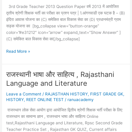
GANDHI
3rd Grade Teacher 2013 Question Paper वर्ष 2013 में आयोजित
तृतीय श्रेणी शिक्षक भर्ती का परीक्षा का प्रश्न पत्र | 1.आंगनवाडी एक घटक है – (B)
इंदिरा आवास योजना का (C) समेकित बाल विकास सेवा का (D) प्रधानमंत्री ग्राम
सड़क योजना का [bg_collapse view=”button-orange”
color=”#e31212″ icon=”arrow” expand_text=”Show Answer” ]
(C) समेकित बाल विकास सेवा का[/bg_collapse]
3rd
Read More »
Grade
Teacher
2013
राजस्थानी भाषा और साहित्य , Rajasthani
Question
Language and Literature
Paper
Leave a Comment
/
RAJASTHAN HISTORY
,
FIRST GRADE GK
,
HISTORY
,
REET ONLINE TEST
/
ranuacademy
राजस्थान लोक सेवा आयोग द्वारा आयोजित द्वितीय श्रेणी शिक्षक भर्ती परीक्षा के लिए
राजस्थान का सामान्य ज्ञान , राजस्थान भाषा और साहित्य Online
test,Rajasthani Language and Literature, Rpsc Second Grade
Teacher Practice Set , Rajasthan GK QUIZ, Current affairs