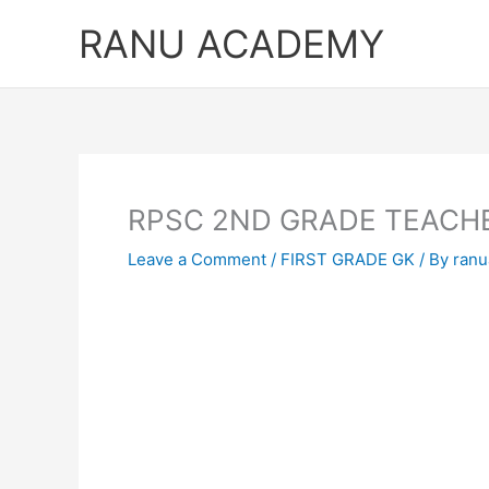
Skip
RANU ACADEMY
to
content
RPSC 2ND GRADE TEACHE SOLVE
Leave a Comment
/
FIRST GRADE GK
/ By
ran