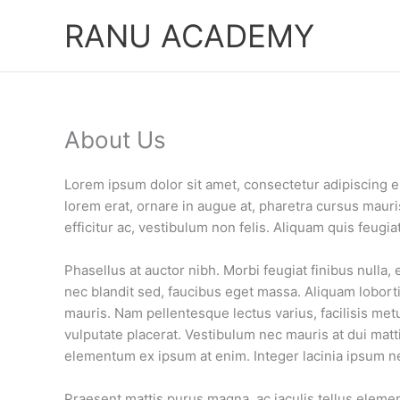
Skip
RANU ACADEMY
to
content
About Us
Lorem ipsum dolor sit amet, consectetur adipiscing e
lorem erat, ornare in augue at, pharetra cursus mauri
efficitur ac, vestibulum non felis. Aliquam quis feugi
Phasellus at auctor nibh. Morbi feugiat finibus nulla
nec blandit sed, faucibus eget massa. Aliquam lobort
mauris. Nam pellentesque lectus varius, facilisis m
vulputate placerat. Vestibulum nec mauris at dui matti
elementum ex ipsum at enim. Integer lacinia ipsum nec
Praesent mattis purus magna, ac iaculis tellus elemen