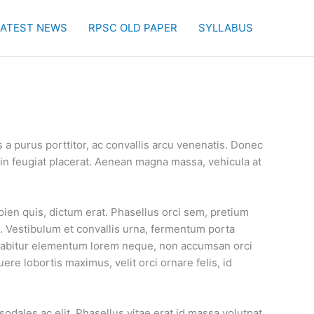
LATEST NEWS
RPSC OLD PAPER
SYLLABUS
a purus porttitor, ac convallis arcu venenatis. Donec
din feugiat placerat. Aenean magna massa, vehicula at
pien quis, dictum erat. Phasellus orci sem, pretium
s. Vestibulum et convallis urna, fermentum porta
urabitur elementum lorem neque, non accumsan orci
ere lobortis maximus, velit orci ornare felis, id
dales ac elit. Phasellus vitae erat id massa volutpat