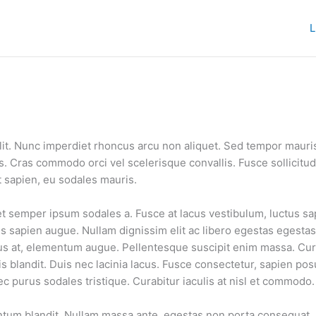
lit. Nunc imperdiet rhoncus arcu non aliquet. Sed tempor mauris 
s. Cras commodo orci vel scelerisque convallis. Fusce sollicitu
at sapien, eu sodales mauris.
, et semper ipsum sodales a. Fusce at lacus vestibulum, luctus sa
is sapien augue. Nullam dignissim elit ac libero egestas egesta
etus at, elementum augue. Pellentesque suscipit enim massa. C
s blandit. Duis nec lacinia lacus. Fusce consectetur, sapien posu
 purus sodales tristique. Curabitur iaculis at nisl et commodo.
tum blandit. Nullam massa ante, egestas non porta consequat, so