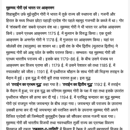
मुहम्मद
गोरी
एवं
भारत
पर
आक्रमण
शिहाबुद्दीन उर्फ मुईजुद्दीन गोरी ने भारत में तुर्क राज्य की स्थापना की। गजनी और
हिरात के मध्य स्थित छोटा पहाड़ी प्रदेश गोर पहले महमूद गजनवी के कब्जे में था। गोर
में ‘शंसबनी वंश’ सबसे प्रधान वंश था। मुहम्मद गोरी ने भी भारत पर अनेक आक्रमण
किये। उसने प्रथम आक्रमण 1175 ई. में मुल्तान के विरुद्ध किया। एक दूसरे
आक्रमण के अन्तर्गत गोरी ने 1178 ई. में गुजरात पर आक्रमण किया। यहां पर
सोलंकी वंश (चालुक्य) का शासन था। इसी वंश के भीम द्वितीय (मूलराज द्वितीय) ने
मुहम्मद गोरी को आबू पर्वत के समीप परास्त किया। सम्भवतः यह मुहम्मद गोरी की
प्रथम भारतीय पराजय थी। इसके बाद 1179-86 ई. के बीच उसने पंजाब पर
आक्रमण कर विजय प्राप्त की। 1179 ई. में उसने पेशावर को तथा 1185 ई. में
स्यालकोट को जीता। 1191 ई. में पृथ्वीराज चौहान के साथ गोरी की भिड़न्त तराइन के
मैदान में हुई। इस युद्ध में गोरी बुरी तरह परास्त हुआ। इस युद्ध
को
‘
तराईन
का
प्रथम
युद्ध’
कहा गया है।
‘
तराईन
का
द्वितीय
युद्ध’
1192 ई. में तराईन
के मैदान में हुआ, पर इस युद्ध का परिणाम मुहम्मद गोरी के पक्ष में रहा तथा इसके उपरांत
पृथ्वीराज चौहान की हत्या कर दी गई। 1194 ई. में प्रसिद्ध चन्दावर का युद्ध मुहम्मद
गोरी एवं राजपूत नरेश जयचन्द्र के बीच लड़ा गया। जयचन्द्र की पराजय के उपरान्त
उसकी हत्या कर दी गईं जयचन्द्र को पराजित करने के उपरान्त मुहम्मद गोरी अपने
विजित प्रदेशों की जिम्मेदारी कुतुबुद्दीन ऐबक को सौंपकर वापस गजनी चला गया।
मुहम्मद गोरी की भारतीय विजयों तथा नवस्थापित तुर्की राज्य का प्रत्यक्ष विवरण
मिनहाज की रचना
‘
तबकात-
ए-
नासिरी’
में मिलता हैं ऐबक ने अपनी महत्त्वपर्ण विजय के