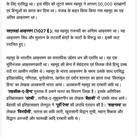
के लिए प्रसिद्ध था। इस मंदिर को लूटते समय महमूद ने लगभग 50,000 ब्राह्मणों
एवं हिन्दुओं का कत्ल कर दिया था। पंजाब के बाहर किया किया गया महमूद का यह
अंतिम आक्रमण था।
सत्रवहां
आक्रमण (1027
ई.):
यह महमूद गजनवी का अन्तिम आक्रमण था। यह
आक्रमण सिंध और मुल्तान के तटवर्ती क्षेत्रें के जाटों के विरुद्ध था। इसमें जाट
पराजित हुए।
महमूद के भारतीय आक्रमण का वास्तविक उद्देश्य धन की प्राप्ति था। वह एक
मूर्तिभंजक आक्रमणकारी था। महमूद की सेना में सेवंदराय एवं तिलक जैसे हिन्दू उच्च
पदों पर आसीन व्यक्ति थे। महमूद के भारत आक्रमण के समय उसके साथ प्रसिद्ध
इतिहासविद्, गणितज्ञ, भूगोलवेत्ता, खगोल एवं दर्शन शास्त्र का ज्ञाता तथा ‘किताबुल
हिन्द’ का लेखक अलबरूनी भारत आया। अलबरूनी महमूद का दरबारी कवि था।
‘
तहकीक-
ए-
हिन्द’
पुस्तक में उसने भारत का विवरण लिखा है। इसके अतिरिक्त
इतिहासकार
‘
उतबी’
, तारीख-ए-सुबुक्तगीन का लेखक
‘
बैहाकी’
भी उसके साथ आये।
बैहाकी को इतिहासकार लेनपूल ने
‘
पूर्वी
पेप्स’
की उपाधि प्रदान की है।
‘
शाहनामा’
का
लेखक
‘
फिरदौसी’
, फारस का कवि जारी, खुरासानी विद्वान तुसी, महान् शिक्षक और
विद्धान अस्जदी और फारूखी आदि दरबारी कवि थे।