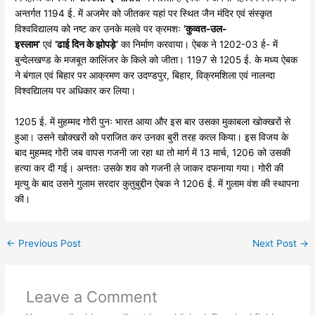
अन्तर्गत 1194 ई. में अजमेर को जीतकर यहां पर स्थित जैन मंदिर एवं संस्कृत
विश्वविद्यालय को नष्ट कर उनके मलवे पर क्रमशः
‘
कुव्वत-
उल-
इस्लाम’
एवं
‘
ढाई
दिन
के
झोपड़े’
का निर्माण करवाया। ऐबक ने 1202-03 र्ह- में
बुन्देलखण्ड के मजबूत कालिंजर के किले को जीता। 1197 से 1205 ई. के मध्य ऐबक
ने बंगाल एवं बिहार पर आक्रमण कर उदण्डपुर, बिहार, विक्रमशिला एवं नालन्दा
विश्वद्यिालय पर अधिकार कर लिया।
1205 ई. में मुहम्मद गोरी पुनः भारत आया और इस बार उसका मुकाबला खोक्खरों से
हुआ। उसने खोक्खरों को पराजित कर उनका बुरी तरह कत्ल किया। इस विजय के
बाद मुहम्मद गोरी जब वापस गजनी जा रहा था तो मार्ग में 13 मार्च, 1206 को उसकी
हत्या कर दी गई। अन्ततः उसके शव को गजनी ले जाकर दफनाया गया। गोरी की
मृत्यु के बाद उसने गुलाम सरदार कुतुबुद्दीन ऐबक ने 1206 ई. में गुलाम वंश की स्थापना
की।
←
Previous Post
Next Post
→
Leave a Comment