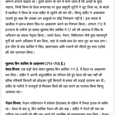
सम्पन्न बनाना चाहता था। दूसरे कारण के रूप में माना जाता है कि अरबों के कुछ
जहाज, जिन्हें सिन्ध के देवल बन्दरगाह पर कुछ समुद्री लुटेंरों ने लूट लिया था, के बदले
में खलीफा ने सिन्ध के राजा दाहिर से जुर्माने की मांग की। किन्तु दाहिर ने असमर्थता
जताते हुए कहा कि उसका उन डाकुओं पर कोई नियंत्रण नहीं है। इस जवाब से
खलीफा ने क्रुध होकर सिंध पर आक्रमण करने का निश्चय किया। लगभग 712 में
हज्जाज के भतीजे एवं दामाद मुहम्मद बिन कासिम ने 17 वर्ष की अवस्था में सिंध के
अभियान का सफल नेतृत्व किया। उसने देवल, नेरून, सिविस्तान जैसे कुछ महत्त्वपूर्ण
दुर्गों को अपने अधिकार में कर लिया, जहां से उसके हाथ ढेर सारा लूट का माल लगा।
इस जीत के बाद कासिम ने सिंध, बहमनाबाद आदि स्थानों को जीतते हुए मध्य प्रदेश
की ओर प्रस्थान किया।
मुहम्मद
बिन
कासिम
के
आक्रमण
(711-715
ई.
)
देवल
विजय:
एक बड़ी सेना लेकर मुहम्मद बिन कासिम 711 ई. में देवल पर आक्रमण
कर दिया। दाहिर ने अपनी अदूरदर्शिता का परिचय देते हुए देवल की रक्षा नहीं की
बल्कि पश्चिमी किनारों को छोड़कर पूर्वी किनारों से बचाव की लड़ाई प्रारम्भ कर दी।
दाहिर के भतीजे ने राजपूतों से मिलकर किले की रक्षा करने का प्रयास किया किन्तु
असफल रहा।
नेऊन
विजय:
नेऊन पाकिस्तान में वर्तमान हैदराबाद के दक्षिण में स्थित इराक के समीप
था। देवल के बाद मु. बिन कासिम नेऊन की ओर बढ़ा। दाहिर ने नेउर्न की रक्षा का
दायित्व एक पुजारी को सौंप कर अपने बेटे जयसिंह को ब्राह्मणाबाद बुला लिया। नेऊन