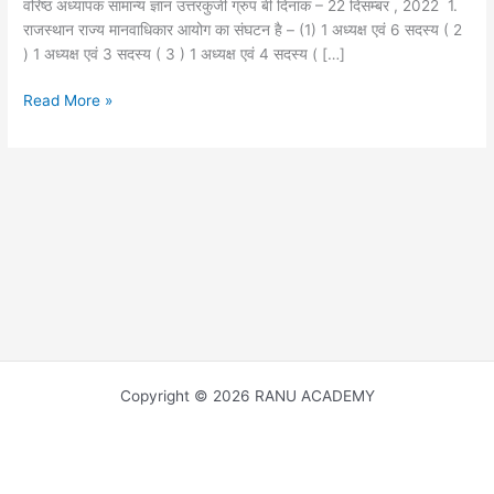
वरिष्ठ अध्यापक सामान्य ज्ञान उत्तरकुंजी ग्रुप बी दिनांक – 22 दिसम्बर , 2022 1.
राजस्थान राज्य मानवाधिकार आयोग का संघटन है – (1) 1 अध्यक्ष एवं 6 सदस्य ( 2
) 1 अध्यक्ष एवं 3 सदस्य ( 3 ) 1 अध्यक्ष एवं 4 सदस्य ( […]
RPSC
Read More »
2ND
GRADE
TEACHE
SOLVE
PAPER
GROUP
–
B
वरिष्ठ
अध्यापक
सामान्य
ज्ञान
Copyright © 2026 RANU ACADEMY
उत्तरकुंजी
ग्रुप
बी