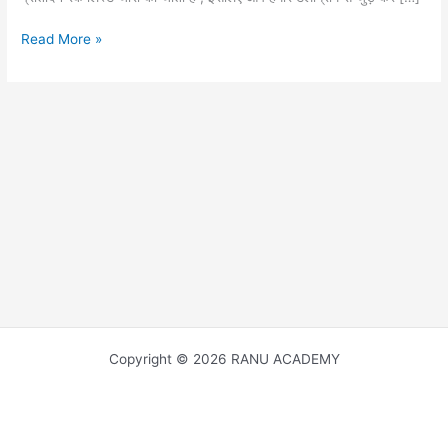
UGC
Read More »
NET
HINDI
LITRATURE
ONLINE
TEST
SERIES
Copyright © 2026 RANU ACADEMY