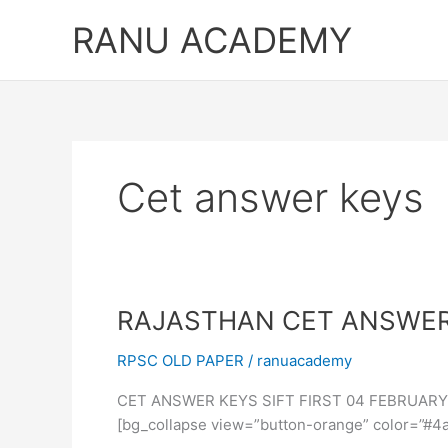
Skip
RANU ACADEMY
to
content
Cet answer keys
RAJASTHAN CET ANSWER K
RPSC OLD PAPER
/
ranuacademy
CET ANSWER KEYS SIFT FIRST 04 FEBRUARY 2023 1. भारत
[bg_collapse view=”button-orange” color=”#4a4949