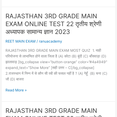
3RD
GRADE
GK
RAJASTHAN 3RD GRADE MAIN
MAIN
EXAM ONLINE TEST 22 तृतीय श्रेणी
EXAM
ONLINE
अध्यापक सामान्य ज्ञान 2023
TEST
REET MAIN EXAM
/
ranuacademy
23
तृतीय
RAJASTHAN 3RD GRADE MAIN EXAM MOST QUIZ 1. माही
श्रेणी
परियोजना से लाभान्वित होने वाला जिला है (A) कोटा (B) बूंदी (C) बाँसवाड़ा (D)
शिक्षक
झालावाड़ [bg_collapse view=”button-orange” color=”#4a4949″
सामान्य
expand_text=”Show More” ]सही उत्तर – C[/bg_collapse]
ज्ञान
2.राजस्थान में निम्न में से कौन सी रबी की फसल नहीं है ? (A) गेहूँ (B) चना (C)
जौ (D) बाजरा
RAJASTHAN
Read More »
3RD
GRADE
MAIN
RAJASTHAN 3RD GRADE MAIN
EXAM