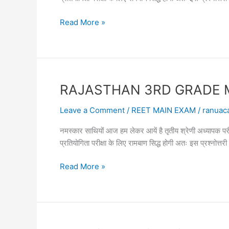
सामान्य
RAJASTHAN
Read More »
ज्ञान
3RD
2023
GRADE
MAIN
EXAM
ONLINE
RAJASTHAN 3RD GRADE MAIN 
TEST
19
Leave a Comment
/
REET MAIN EXAM
/
ranuac
तृतीय
नमस्कार साथियों आज हम लेकर आयें है तृतीय श्रेणी अध्या
श्रेणी
प्रतियोगिता परीक्षा के लिए रामबाण सिद्ध होगी अतः इस प्रश्नोत
अध्यापक
सामान्य
RAJASTHAN
Read More »
ज्ञान
3RD
2023
GRADE
MAIN
EXAM
ONLINE