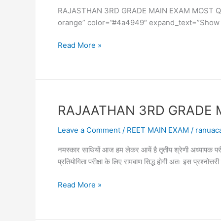
23
RAJASTHAN 3RD GRADE MAIN EXAM MOST QUIZ 1. माही पर
तृतीय
orange” color=”#4a4949″ expand_text=”Show More” ]सह
श्रेणी
शिक्षक
RAJASTHAN
Read More »
सामान्य
3RD
ज्ञान
GRADE
MAIN
EXAM
ONLINE
RAJAATHAN 3RD GRADE MAIN E
TEST
22
Leave a Comment
/
REET MAIN EXAM
/
ranuac
तृतीय
नमस्कार साथियों आज हम लेकर आयें है तृतीय श्रेणी अध्या
श्रेणी
प्रतियोगिता परीक्षा के लिए रामबाण सिद्ध होगी अतः इस प्रश्नोत
अध्यापक
सामान्य
RAJAATHAN
Read More »
ज्ञान
3RD
2023
GRADE
MAIN