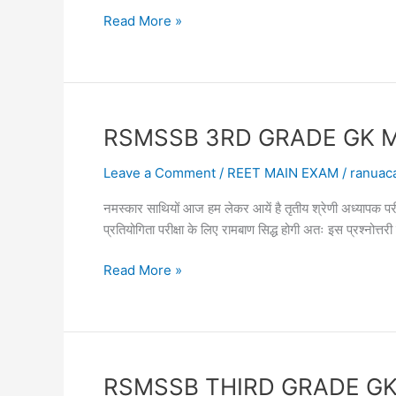
RSMSSB
Read More »
3RD
GRADE
GK
MAIN
EXAM
RSMSSB 3RD GRADE GK MAIN E
ONLINE
TEST
Leave a Comment
/
REET MAIN EXAM
/
ranuac
27
नमस्कार साथियों आज हम लेकर आयें है तृतीय श्रेणी अध्याप
तृतीय
प्रतियोगिता परीक्षा के लिए रामबाण सिद्ध होगी अतः इस प्रश्नोत
श्रेणी
अध्यापक
RSMSSB
Read More »
सामान्य
3RD
ज्ञान
GRADE
GK
MAIN
EXAM
RSMSSB THIRD GRADE GK MAIN