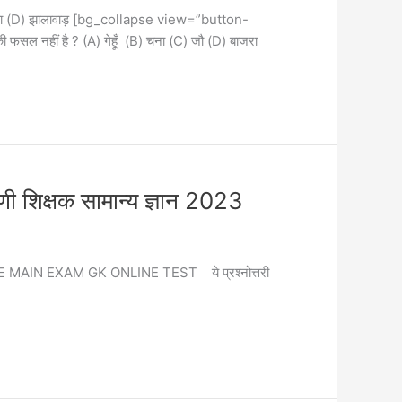
़ा (D) झालावाड़ [bg_collapse view=”button-
 नहीं है ? (A) गेहूँ (B) चना (C) जौ (D) बाजरा
्षक सामान्य ज्ञान 2023
RD GRADE MAIN EXAM GK ONLINE TEST ये प्रश्नोत्तरी