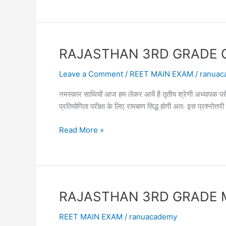
ज्ञान
GRADE
GK
MAIN
EXAM
RAJASTHAN 3RD GRADE GK MAI
ONLINE
TEST
Leave a Comment
/
REET MAIN EXAM
/
ranuac
24
नमस्कार साथियों आज हम लेकर आयें है तृतीय श्रेणी अध्या
तृतीय
प्रतियोगिता परीक्षा के लिए रामबाण सिद्ध होगी अतः इस प्रश्नोत
श्रेणी
शिक्षक
RAJASTHAN
Read More »
सामान्य
3RD
ज्ञान
GRADE
GK
MAIN
EXAM
RAJASTHAN 3RD GRADE MAIN 
ONLINE
TEST
REET MAIN EXAM
/
ranuacademy