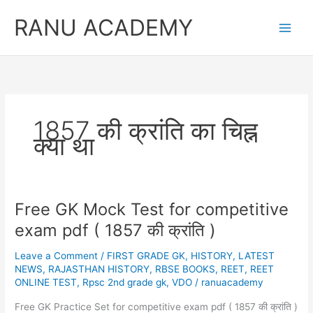
Skip
RANU ACADEMY
to
content
1857 की क्रांति का चिह्न
क्या था
Free GK Mock Test for competitive
exam pdf ( 1857 की क्रांति )
Leave a Comment
/
FIRST GRADE GK
,
HISTORY
,
LATEST
NEWS
,
RAJASTHAN HISTORY
,
RBSE BOOKS
,
REET
,
REET
ONLINE TEST
,
Rpsc 2nd grade gk
,
VDO
/
ranuacademy
Free GK Practice Set for competitive exam pdf ( 1857 की क्रांति )