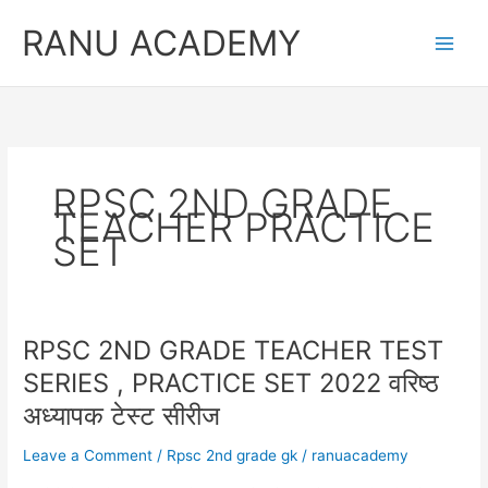
Skip
RANU ACADEMY
to
content
RPSC 2ND GRADE
TEACHER PRACTICE
SET
RPSC 2ND GRADE TEACHER TEST
SERIES , PRACTICE SET 2022 वरिष्ठ
अध्यापक टेस्ट सीरीज
Leave a Comment
/
Rpsc 2nd grade gk
/
ranuacademy