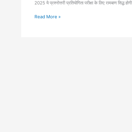
2025 ये प्रश्नोत्तरी प्रतियोगिता परीक्षा के लिए रामबाण सिद्ध 
Reet
Read More »
Level
2
Social
Science
Mock
Test
2025
with
Answers
:
किस
किले
के
बारे
में
कर्नल