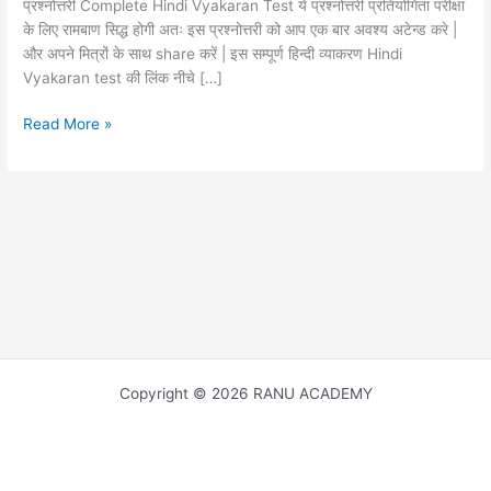
प्रश्नोत्तरी Complete Hindi Vyakaran Test ये प्रश्नोत्तरी प्रतियोगिता परीक्षा
के लिए रामबाण सिद्ध होगी अतः इस प्रश्नोत्तरी को आप एक बार अवश्य अटेन्ड करे |
और अपने मित्रों के साथ share करें | इस सम्पूर्ण हिन्दी व्याकरण Hindi
Vyakaran test की लिंक नीचे […]
Complete
Read More »
Hindi
Vyakaran
Test
for
REET
हिन्दी
व्याकरण
का
सम्पूर्ण
पाठ्यक्रम
में
Copyright © 2026 RANU ACADEMY
से
अति
महत्वपूर्ण
प्रश्नोत्तरी