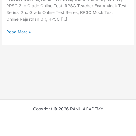
RPSC 2nd Grade Online Test, RPSC Teacher Exam Mock Test
Series. 2nd Grade Online Test Series, RPSC Mock Test
Online,Rajasthan GK, RPSC […]
राजस्थान
Read More »
के
प्रमुख
किसान
आंदोलन
Major
Peasant
Movement
of
Rajasthan
Copyright © 2026 RANU ACADEMY