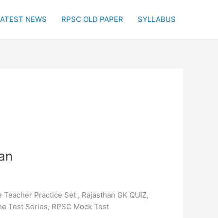
LATEST NEWS
RPSC OLD PAPER
SYLLABUS
han
ond Grade Teacher Practice Set , Rajasthan GK QUIZ,
ine Test Series, RPSC Mock Test