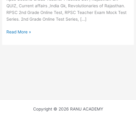
QUIZ, Current affairs ,India Gk, Revolutionaries of Rajasthan.
RPSC 2nd Grade Online Test, RPSC Teacher Exam Mock Test
Series. 2nd Grade Online Test Series, […]
राजस्थान
Read More »
के
क्रांतिकारी
Revolutionaries
of
Rajasthan
Copyright © 2026 RANU ACADEMY