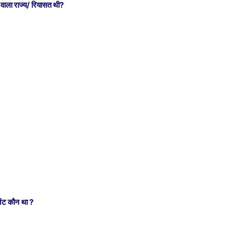
े वाला राज्य/ रियासत थी
?
।
जेंट कौन था
?