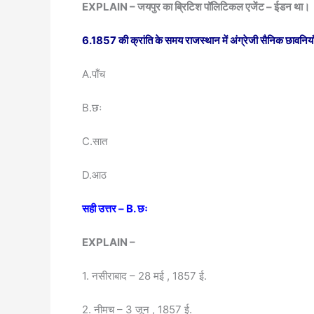
EXPLAIN – जयपुर का ब्रिटिश पॉलिटिकल एजेंट – ईडन था।
6.1857
की क्रांति के समय राजस्थान में अंग्रेजी सैनिक छावनिय
A.पाँच
B.छः
C.सात
D.आठ
सही उत्तर – B. छः
EXPLAIN –
1. नसीराबाद – 28 मई , 1857 ई.
2. नीमच – 3 जून , 1857 ई.