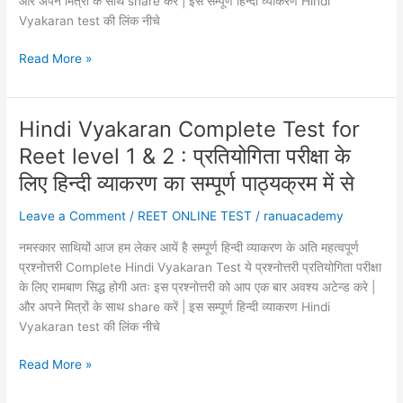
और अपने मित्रों के साथ share करें | इस सम्पूर्ण हिन्दी व्याकरण Hindi
व्याकरण
Vyakaran test की लिंक नीचे
का
सम्पूर्ण
Hindi
Read More »
पाठ्यक्रम
Vyakaran
में
Complete
से
Test
Hindi Vyakaran Complete Test for
अति
for
महत्वपूर्ण
Reet level 1 & 2 : प्रतियोगिता परीक्षा के
Reet
प्रश्नोत्तरी
level
लिए हिन्दी व्याकरण का सम्पूर्ण पाठ्यक्रम में से
1
Leave a Comment
/
REET ONLINE TEST
/
ranuacademy
&
2
नमस्कार साथियों आज हम लेकर आयें है सम्पूर्ण हिन्दी व्याकरण के अति महत्वपूर्ण
:
प्रश्नोत्तरी Complete Hindi Vyakaran Test ये प्रश्नोत्तरी प्रतियोगिता परीक्षा
प्रतियोगिता
के लिए रामबाण सिद्ध होगी अतः इस प्रश्नोत्तरी को आप एक बार अवश्य अटेन्ड करे |
परीक्षा
और अपने मित्रों के साथ share करें | इस सम्पूर्ण हिन्दी व्याकरण Hindi
के
Vyakaran test की लिंक नीचे
लिए
हिन्दी
Hindi
Read More »
व्याकरण
Vyakaran
का