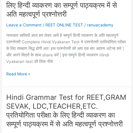
level
लिए हिन्दी व्याकरण का सम्पूर्ण पाठ्यक्रम में से
1
अति महत्वपूर्ण प्रश्नोत्तरी
&
2
Leave a Comment
/
REET ONLINE TEST
/
ranuacademy
:
नमस्कार साथियों आज हम लेकर आयें है सम्पूर्ण हिन्दी व्याकरण के अति महत्वपूर्ण
प्रतियोगिता
प्रश्नोत्तरी Complete Hindi Vyakaran Test ये प्रश्नोत्तरी प्रतियोगिता परीक्षा
परीक्षा
के लिए रामबाण सिद्ध होगी अतः इस प्रश्नोत्तरी को आप एक बार अवश्य अटेन्ड करे |
के
और अपने मित्रों के साथ share करें | इस सम्पूर्ण हिन्दी व्याकरण Hindi
लिए
Vyakaran test की लिंक नीचे
हिन्दी
व्याकरण
Hindi
Read More »
का
Grammar
सम्पूर्ण
Complete
पाठ्यक्रम
Test
में
Hindi Grammar Test for REET,GRAM
for
से
SEVAK, LDC,TEACHER,ETC.
Reet
अति
level
प्रतियोगिता परीक्षा के लिए हिन्दी व्याकरण का
महत्वपूर्ण
1
प्रश्नोत्तरी
सम्पूर्ण पाठ्यक्रम में से अति महत्वपूर्ण प्रश्नोत्तरी
&
2