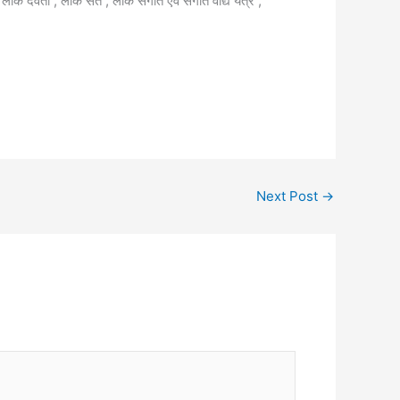
ोक देवता , लोक संत , लोक संगीत एवं संगीत वाद्य यंत्र ,
Next Post
→