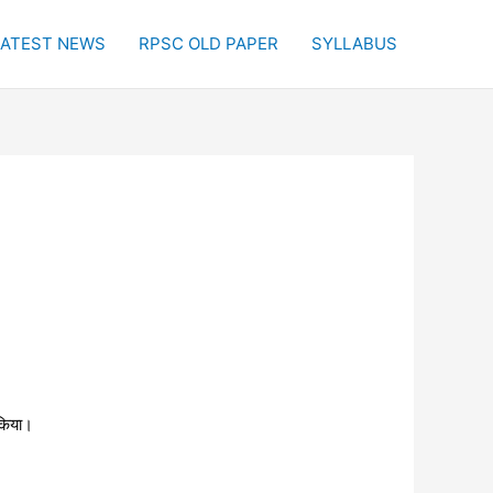
LATEST NEWS
RPSC OLD PAPER
SYLLABUS
 किया।