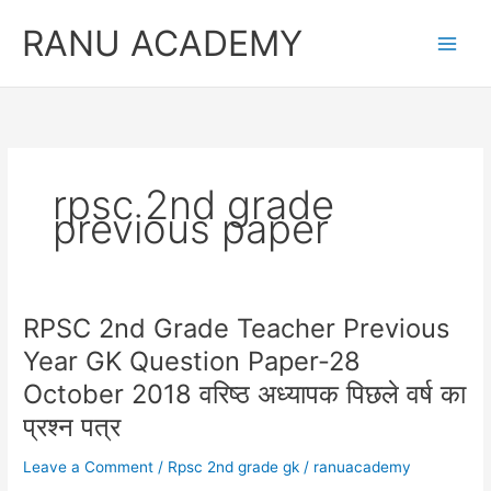
Skip
RANU ACADEMY
to
content
rpsc 2nd grade
previous paper
RPSC 2nd Grade Teacher Previous
Year GK Question Paper-28
October 2018 वरिष्ठ अध्यापक पिछले वर्ष का
प्रश्न पत्र
Leave a Comment
/
Rpsc 2nd grade gk
/
ranuacademy