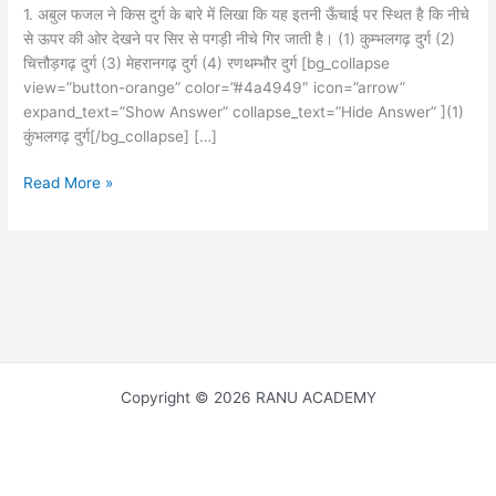
1. अबुल फजल ने किस दुर्ग के बारे में लिखा कि यह इतनी ऊँचाई पर स्थित है कि नीचे
से ऊपर की ओर देखने पर सिर से पगड़ी नीचे गिर जाती है। (1) कुम्भलगढ़ दुर्ग (2)
चित्तौड़गढ़ दुर्ग (3) मेहरानगढ़ दुर्ग (4) रणथम्भौर दुर्ग [bg_collapse
view=”button-orange” color=”#4a4949″ icon=”arrow”
expand_text=”Show Answer” collapse_text=”Hide Answer” ](1)
कुंभलगढ़ दुर्ग[/bg_collapse] […]
RPSC
Read More »
2nd
Grade
Teacher
Previous
Year
GK
Question
Paper-
Copyright © 2026 RANU ACADEMY
28
October
2018
वरिष्ठ